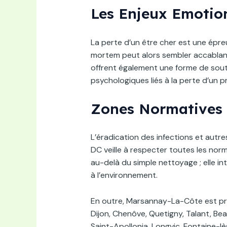
Les Enjeux Emotio
La perte d’un être cher est une épr
mortem peut alors sembler accablan
offrent également une forme de souti
psychologiques liés à la perte d’un p
Zones Normatives 
L’éradication des infections et autr
DC veille à respecter toutes les nor
au-delà du simple nettoyage ; elle i
à l’environnement.
En outre, Marsannay-La-Côte est proc
Dijon, Chenôve, Quetigny, Talant, Be
Saint-Apollonia, Longvic, Fontaine-lès