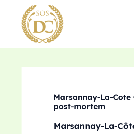
Aller
au
contenu
Marsannay-La-Cote •
post-mortem
Marsannay-La-Côte 