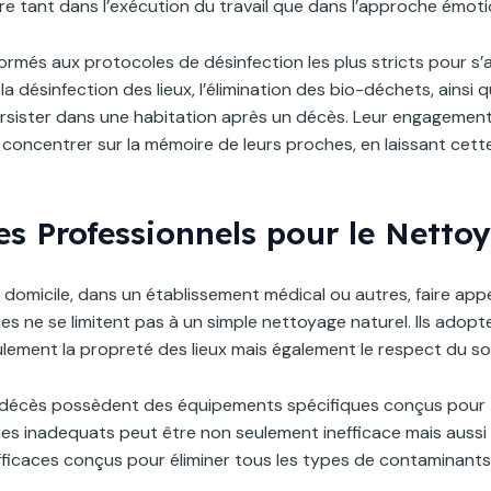
re tant dans l’exécution du travail que dans l’approche émotio
ormés aux protocoles de désinfection les plus stricts pour s
a désinfection des lieux, l’élimination des bio-déchets, ainsi 
sister dans une habitation après un décès. Leur engagement à
concentrer sur la mémoire de leurs proches, en laissant cette 
es Professionnels pour le Nett
 domicile, dans un établissement médical ou autres, faire ap
ces ne se limitent pas à un simple nettoyage naturel. Ils ado
ement la propreté des lieux mais également le respect du sou
décès possèdent des équipements spécifiques conçus pour tra
iques inadequats peut être non seulement inefficace mais auss
icaces conçus pour éliminer tous les types de contaminants,