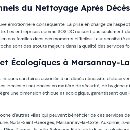
nnels du Nettoyage Après Décès
euve émotionnelle conséquente. La prise en charge de l’aspec
te. Les entreprises comme SOS DC ne sont pas seulement des
en aux familles dans ces moments difficiles. Leur sensibilité 
roche sont des atouts majeurs dans la qualité des services fo
et Écologiques à Marsannay-La
es risques sanitaires associés à un décès nécessite d’observe
mes locales et nationales en matière de sécurité, de hygiene 
ntègre une dimension éthique et écologique, garantissant que 
he d’autres villes qui peuvent bénéficier de ces services de 
aune, Nuits-Saint-Georges, Marsannay-la-Côte, Auxonne, Is-sur-
-Dijon, Norges-la-Ville, Selongey, Puits de la Rive, et plusieurs