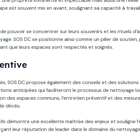
 une propreté imminente et impeccable mais aussi une réelle
équipe est souvent mis en avant, soulignant sa capacité à trava
uil de pouvoir se concentrer sur leurs souvenirs et les rituels d
age. SOS DC se positionne ainsi comme un pilier de soutien, 
urant que leurs espaces sont respectés et soignés.
entive
s, SOS DC propose également des conseils et des solutions pr
itions anticipées qui faciliteront le processus de nettoyage 
ion des espaces communs, l’entretien préventif et des mesu
 de décès.
ifs démontre une excellente maîtrise des enjeux et souligne l’
orçant leur réputation de leader dans le domaine du nettoya